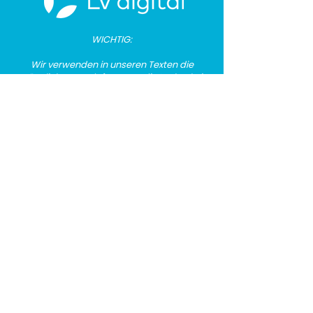
​​WICHTIG:
Wir verwenden in u
nseren Texten die
männliche Anredeform, um die Lesbarkeit
zu erleichtern, möchten jedoch betonen,
dass wir damit alle Geschlechter
gleichermaßen ansprechen und
willkommen heißen.
Folge uns