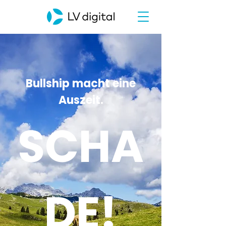
Bullship macht eine
Auszeit.
SCHA
DE!