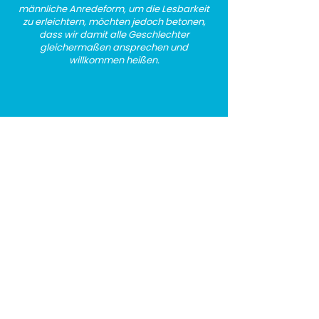
dabei!
männliche Anredeform, um die Lesbarkeit
zu erleichtern, möchten jedoch betonen,
dass wir damit alle Geschlechter
gleichermaßen ansprechen und
willkommen heißen.
Folge uns
Rechtliches
Spotify
Datenschutz
LinkedIn
Impressum