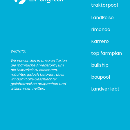
traktorpool
LandReise
rimondo
Karrero
​​WICHTIG:
top farmplan
Wir verwenden in u
nseren Texten
bullship
die männliche Anredeform, um
die Lesbarkeit zu erleichtern,
möchten jedoch betonen, dass
baupool
wir damit alle Geschlechter
gleichermaßen ansprechen und
Landverliebt
willkommen heißen.