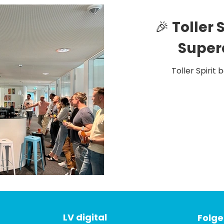
🎉 Toller 
Super
Toller Spirit
LV digital
Folge