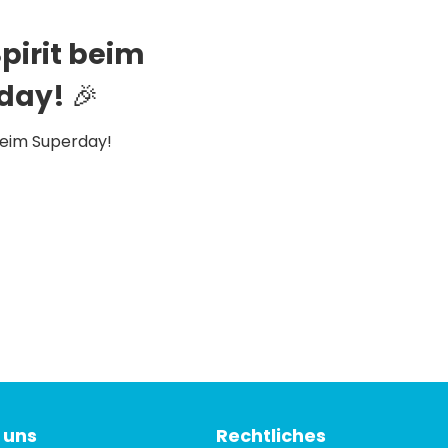
Spirit beim
day! 🎉
 beim Superday!
 uns
Rechtliches