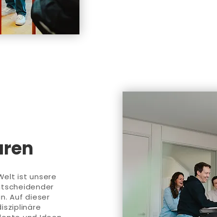
uren
elt ist unsere
ntscheidender
n. Auf dieser
disziplinäre