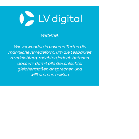
🚀Heute legt die d:u in
🚀 KI bei LV digi
Berlin nach und wir von
Orientierung ge
​​WICHTIG:
LV digital sind natürlich
nur Trends verf
Wir verwenden in u
nseren Texten die
dabei!
männliche Anredeform, um die Lesbarkeit
zu erleichtern, möchten jedoch betonen,
dass wir damit alle Geschlechter
gleichermaßen ansprechen und
willkommen heißen.