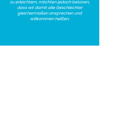
zu erleichtern, möchten jedoch betonen,
dass wir damit alle Geschlechter
gleichermaßen ansprechen und
willkommen heißen.
Folge uns
Rechtliches
Spotify
Datenschutz
LinkedIn
Impressum