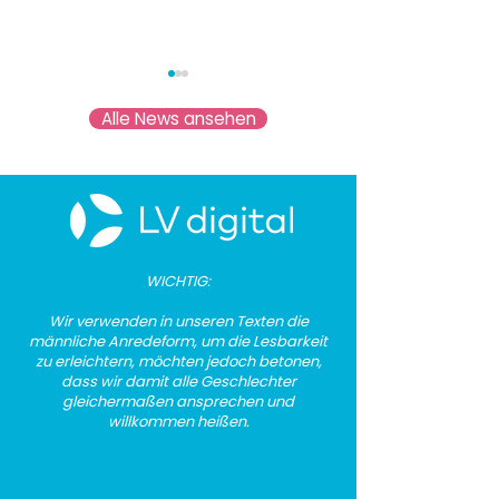
Alle News ansehen
🚀Heute legt die d:u in
🚀 KI bei LV digi
Berlin nach und wir von
Orientierung ge
​​WICHTIG:
LV digital sind natürlich
nur Trends verf
Wir verwenden in u
nseren Texten die
dabei!
männliche Anredeform, um die Lesbarkeit
zu erleichtern, möchten jedoch betonen,
dass wir damit alle Geschlechter
gleichermaßen ansprechen und
willkommen heißen.