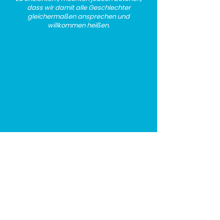
dass wir damit alle Geschlechter
gleichermaßen ansprechen und
willkommen heißen.
Folge uns
Rechtliches
Spotify
Datenschutz
LinkedIn
Impressum