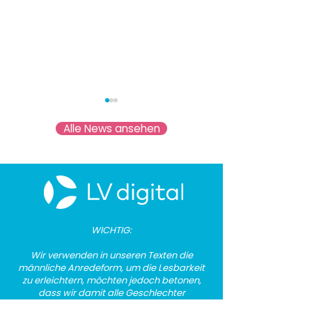
Alle News ansehen
🚀Heute legt die d:u in
🚀 KI bei LV digi
Berlin nach und wir von
Orientierung ge
​​WICHTIG:
LV digital sind natürlich
nur Trends verf
Wir verwenden in u
nseren Texten die
dabei!
männliche Anredeform, um die Lesbarkeit
zu erleichtern, möchten jedoch betonen,
dass wir damit alle Geschlechter
gleichermaßen ansprechen und